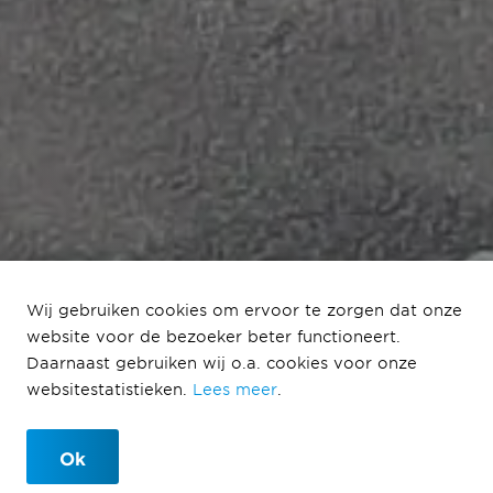
Wij gebruiken cookies om ervoor te zorgen dat onze
website voor de bezoeker beter functioneert.
Systeembouwmodule
Daarnaast gebruiken wij o.a. cookies voor onze
s
websitestatistieken.
Lees meer
.
Ok